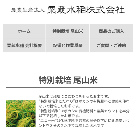
ホーム
特別栽培
尾山米
商品
の
ご購入
粟蔵水稲
会社概要
設備と
作業風景
ご質問
・
ご連絡
特別栽培 尾山米
尾山米は栽培にこだわりをもったお米です。
“特別栽培米こだわり”はボカシの有機肥料と農薬を使わ
ないで栽培したお米です。
“特別栽培米”はボカシの有機肥料と農薬カウントを半分
以下で栽培したお米です。
“エコー米”は化学肥料を通常の半分以下に抑え農薬カウ
ントを３分の２以下で栽培したお米です。