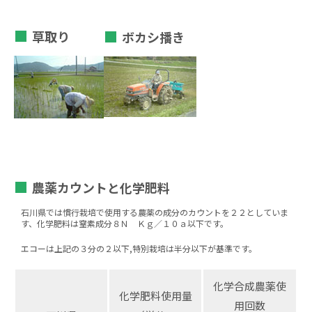
草取り
ボカシ播き
農薬カウントと化学肥料
石川県では慣行栽培で使用する農薬の成分のカウントを２２としていま
す、化学肥料は窒素成分８Ｎ Ｋｇ／１０ａ以下です。
エコーは上記の３分の２以下,特別栽培は半分以下が基準です。
化学合成農薬使
化学肥料使用量
用回数