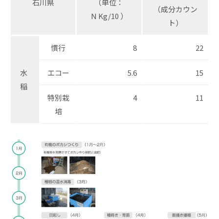
石川県
（単位：
（成分カウン
N Kg/10 ）
ト）
慣行
8
22
水
エコー
5.6
15
稲
特別栽
4
11
培