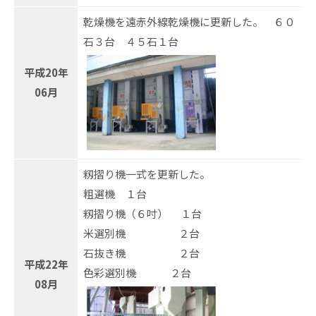
乾燥機を遠赤外線乾燥機に更新した。 ６０
石３台 ４５石１台
平成20年
06月
籾摺り機一式を更新した。
粗選機 １台
籾摺り機（６吋） １台
米選別機 ２台
石抜き機 ２台
平成22年
色彩選別機 ２台
08月