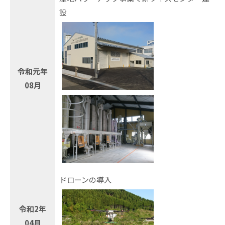
設
令和元年
08月
ドローンの導入
令和2年
04月