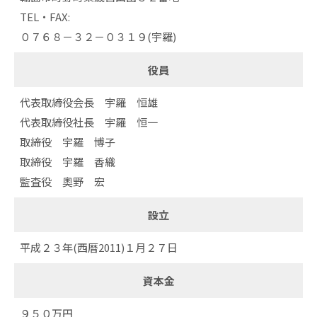
TEL・FAX:
０７６８－３２－０３１９(宇羅)
役員
代表取締役会長 宇羅 恒雄
代表取締役社長 宇羅 恒一
取締役 宇羅 博子
取締役 宇羅 香織
監査役 奧野 宏
設立
平成２３年(西暦2011)１月２７日
資本金
９５０万円