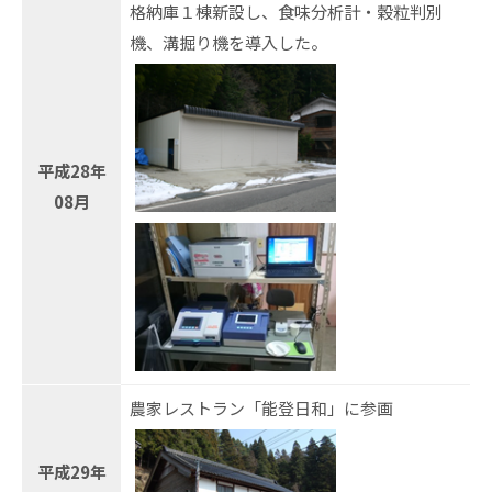
格納庫１棟新設し、食味分析計・穀粒判別
機、溝掘り機を導入した。
平成28年
08月
農家レストラン「能登日和」に参画
平成29年