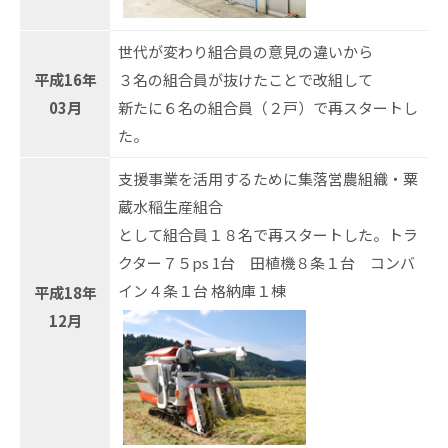
世代が変わり組合員の意見の違いから
平成16年
３名の組合員が抜けたことで改組して
03月
新たに６名の組合員（２戸）で再スタートし
た。
支援事業を活用するために集落営農組織・粟
蔵水稲生産組合
として組合員１８名で再スタートした。トラ
クター７５ps 1台 田植機８条１台 コンバ
イン４条１台 格納庫１棟
平成18年
12月