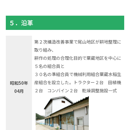
５．沿革
第２次構造改善事業で尾山地区が耕地整理に
取り組み、
耕作の処理の合理化目的で粟蔵地区を中心に
５名の組合員と
３０名の準組合員で機械利用組合粟蔵水稲生
産組合を設立した。トラクター２台 田植機
昭和50年
２台 コンバイン２台 乾燥調整施設一式
04月