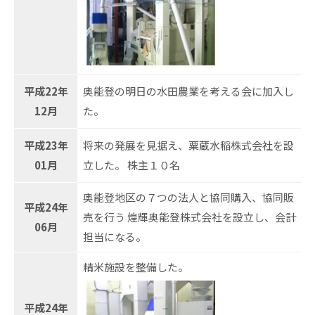
平成22年
奥能登の明日の水田農業を考える会に加入し
12月
た。
平成23年
将来の発展を見据え、粟蔵水稲株式会社を設
01月
立した。 株主１０名
奥能登地区の７つの法人と協同購入、協同販
平成24年
売を行う 煌輝奥能登株式会社を設立し、会計
06月
担当になる。
精米施設を整備した。
平成24年