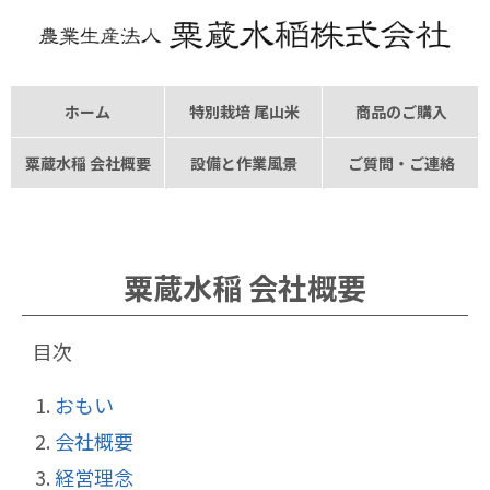
ホーム
特別栽培
尾山米
商品
の
ご購入
粟蔵水稲
会社概要
設備と
作業風景
ご質問
・
ご連絡
粟蔵水稲 会社概要
目次
おもい
会社概要
経営理念